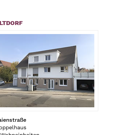
LTDORF
aienstraße
oppelhaus
 Wohneinheiten