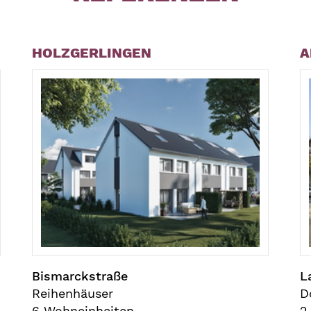
HOLZGERLINGEN
A
Bismarckstraße
L
Reihenhäuser
D
6 Wohneinheiten
2