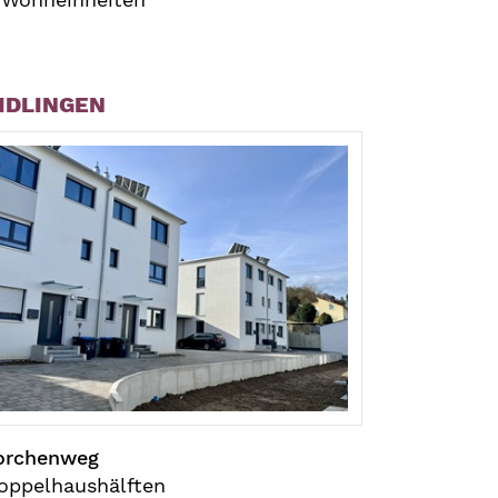
IDLINGEN
orchenweg
oppelhaushälften